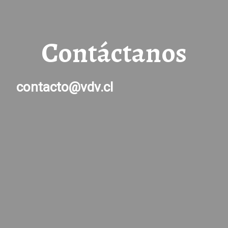
Contáctanos
contacto@vdv.cl